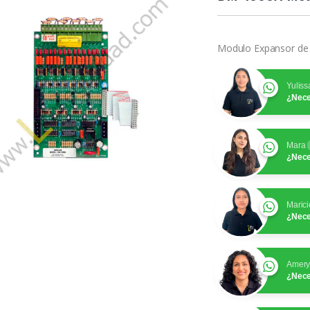
Modulo Expansor de
Yuliss
¿Nece
Mara
¿Nece
Marici
¿Nece
Amer
¿Nece