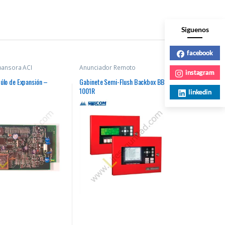
Siguenos
facebook
pansora ACI
Anunciador Remoto
instagram
lo de Expansión –
Gabinete Semi-Flush Backbox BB-
1001R
linkedin