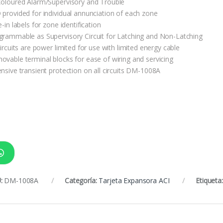
Coloured Alarm/Supervisory and Trouble
 provided for individual annunciation of each zone
e-in labels for zone identification
grammable as Supervisory Circuit for Latching and Non-Latching
circuits are power limited for use with limited energy cable
ovable terminal blocks for ease of wiring and servicing
ensive transient protection on all circuits DM-1008A
:
DM-1008A
Categoría:
Tarjeta Expansora ACI
Etiqueta