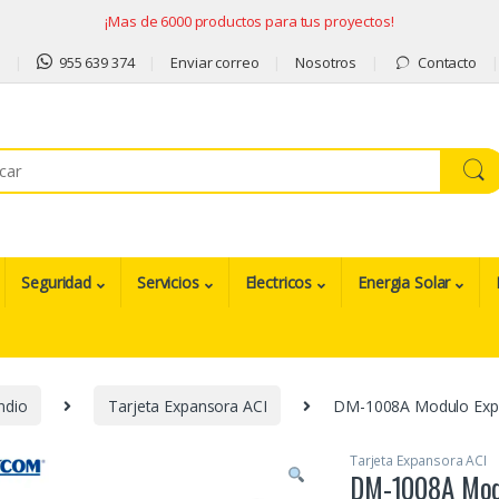
¡Mas de 6000 productos para tus proyectos!
9
955 639 374
Enviar correo
Nosotros
Contacto
Seguridad
Servicios
Electricos
Energia Solar
ndio
Tarjeta Expansora ACI
DM-1008A Modulo Expa
Tarjeta Expansora ACI
DM-1008A Modu