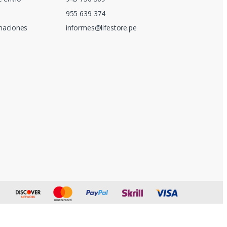
955 639 374
amaciones
informes@lifestore.pe