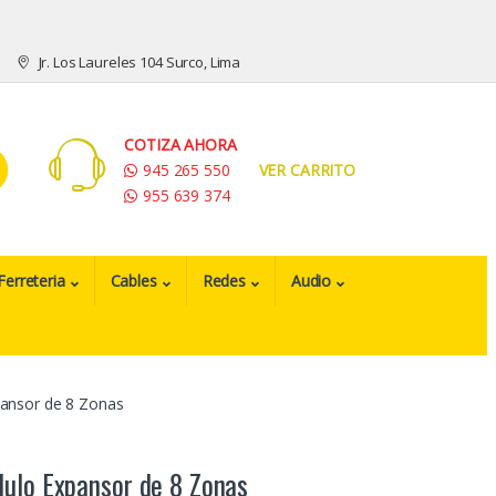
Jr. Los Laureles 104 Surco, Lima
COTIZA AHORA
945 265 550
VER CARRITO
955 639 374
Ferreteria
Cables
Redes
Audio
nsor de 8 Zonas
lo Expansor de 8 Zonas