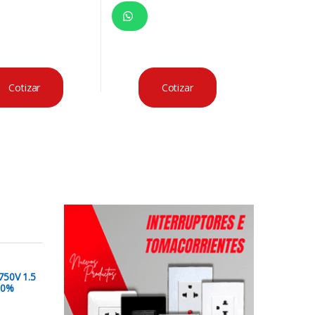
Cotizar
Cotizar
50V 1.5
00%