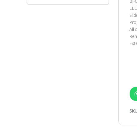
Bi-
LED
Slid
Pro
All 
Rem
Ext
SKU