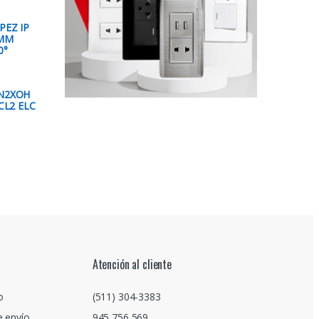
PEZ IP
5MM
0°
 N2XOH
CL2 ELC
Atención al cliente
o
(511) 304-3383
e envío
945 756 569