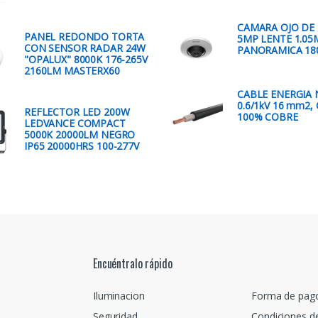
CAMARA OJO DE 
PANEL REDONDO TORTA
5MP LENTE 1.0
CON SENSOR RADAR 24W
PANORAMICA 18
"OPALUX" 8000K 176-265V
2160LM MASTERX60
CABLE ENERGIA
0.6/1kV 16 mm2, 
REFLECTOR LED 200W
100% COBRE
LEDVANCE COMPACT
5000K 20000LM NEGRO
IP65 20000HRS 100-277V
Encuéntralo rápido
Iluminacion
Forma de pag
Seguridad
Condiciones d