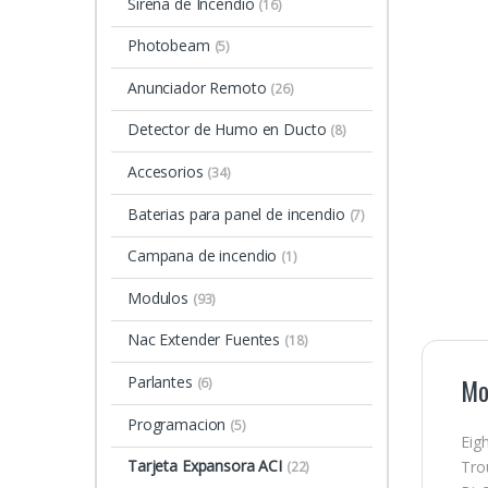
Sirena de Incendio
(16)
Photobeam
(5)
Anunciador Remoto
(26)
Detector de Humo en Ducto
(8)
Accesorios
(34)
Baterias para panel de incendio
(7)
Campana de incendio
(1)
Modulos
(93)
Nac Extender Fuentes
(18)
Parlantes
Mo
(6)
Programacion
(5)
Eigh
Tarjeta Expansora ACI
Trou
(22)