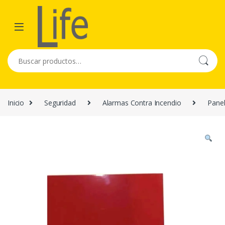
Skip to navigation
Skip to content
Buscar por:
Inicio
Seguridad
Alarmas Contra Incendio
Panel