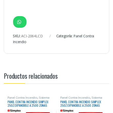
SKU:
ACI-2064LCD
Categoría:
Panel Contra
Incendio
Productos relacionados
Panel Contra Incendio
,
Sistema
Panel Contra Incendio
,
Sistema
Contra Incendio
Contra Incendio
PANEL CONTRA INCENDIO SIMPLEX
PANEL CONTRA INCENDIO SIMPLEX
250Z EXPANDIBLE A 2500 ZONAS
250Z EXPANDIBLE A 2500 ZONAS
DIRECCIONABLE
DIRECCIONABLE IDNAC