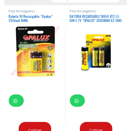
Pilas Recargables
Pilas Recargables
Batería 9V Recargable “Opalux”
BATERIA RECARGABLE 18650 (FC) LI-
250mah NiMh
ION 3.7V “OPALUX” 3000MAH X2 UND.
Cotizar
Cotizar