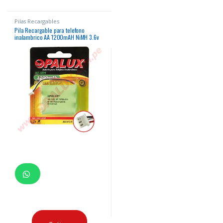
Pilas Recargables
Pila Recargable para telefono
inalambrico AA 1200mAH NiMH 3.6v
“Opalux”