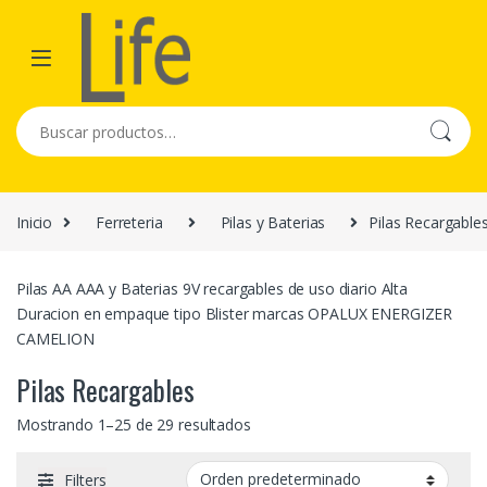
Skip to navigation
Skip to content
Buscar por:
Inicio
Ferreteria
Pilas y Baterias
Pilas Recargable
Pilas AA AAA y Baterias 9V recargables de uso diario Alta
Duracion en empaque tipo Blister marcas OPALUX ENERGIZER
CAMELION
Pilas Recargables
Mostrando 1–25 de 29 resultados
Filters