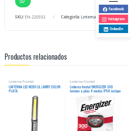
facebook
SKU:
EN-220332
Categoría:
Linterna Frontal
instagram
linkedin
Productos relacionados
Linterna Frontal
Linterna Frontal
LINTERNA LED NEBO LIL LARRY COLOR
Linterna frontal ENERGIZER 300
PLATA
lumens a pilas 4 modos IPX4 incluye
pila