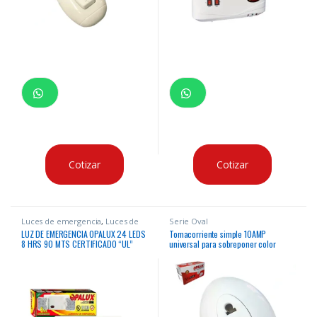
Cotizar
Cotizar
Luces de emergencia
,
Luces de
Serie Oval
Emergencia
LUZ DE EMERGENCIA OPALUX 24 LEDS
Tomacorriente simple 10AMP
8 HRS 90 MTS CERTIFICADO “UL”
universal para sobreponer color
blanco tipo oval