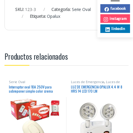
facebook
SKU:
123-3
Categoría:
Serie Oval
Etiqueta:
Opalux
instagram
linkedin
Productos relacionados
Serie Oval
Luces de Emergencia
,
Luces de
emergencia
Interruptor oval 10A 250V para
LUZ DE EMERGENCIA OPALUX 4.4 W 8
sobreponer simple color crema
HRS 14 LED 170 LM
“Opalux”