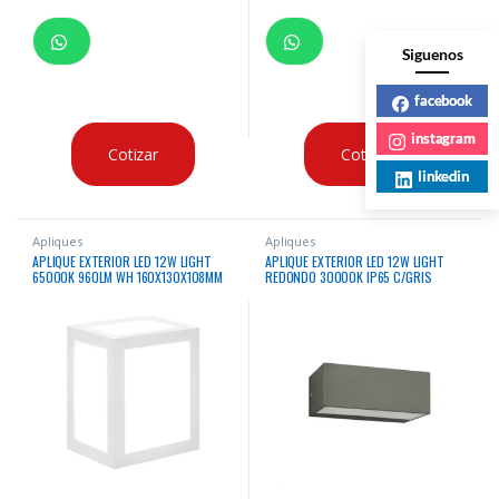
Siguenos
facebook
instagram
Cotizar
Cotizar
linkedin
Apliques
Apliques
APLIQUE EXTERIOR LED 12W LIGHT
APLIQUE EXTERIOR LED 12W LIGHT
65000K 960LM WH 160X130X108MM
REDONDO 30000K IP65 C/GRIS
IP65 100-240V/50-60HZ
580LM 23X10X9CM 100-240V/50-
60HZ