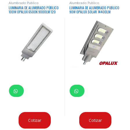
Alumbrado Publico
Alumbrado Publico
LUMINARIA DE ALUMBRADO PÚBLICO
LUMINARIA DE ALUMBRADO PUBLICO
100W OPALUX 6500K 9000LM 120
90W OPALUX SOLAR 14400LM
LEDS LUZ BLANCA IP65 85V-265V
EXTERIORES INCLUYE PANEL SOLAR Y
CON FOTOCELDA
BATERÍA TODO EN UNO, PARA
MONTAJE EN PASTORAL IP65
Cotizar
Cotizar