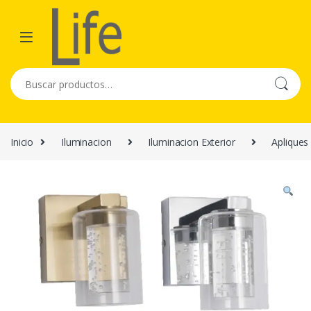
Skip to navigation
Skip to content
Buscar por:
Inicio
Iluminacion
Iluminacion Exterior
Apliques