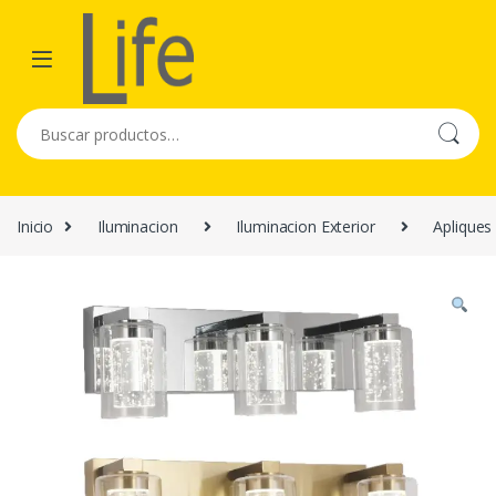
Skip to navigation
Skip to content
Buscar por:
Inicio
Iluminacion
Iluminacion Exterior
Apliques