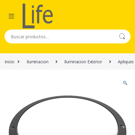
Skip to navigation
Skip to content
Buscar por:
Inicio
Iluminacion
Iluminacion Exterior
Apliques