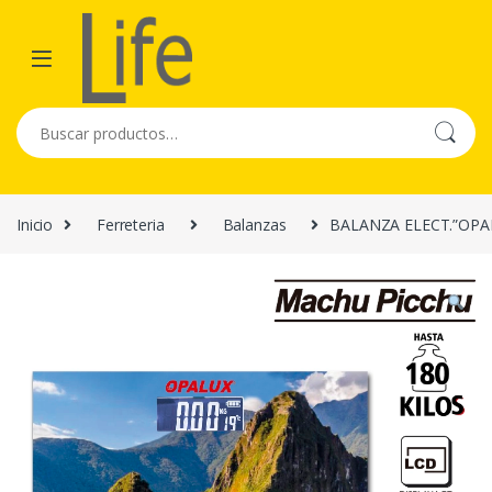
Skip to navigation
Skip to content
Buscar por:
Inicio
Ferreteria
Balanzas
BALANZA ELECT.”OPA