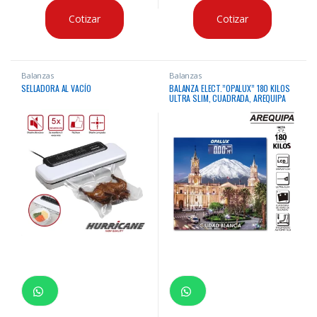
Cotizar
Cotizar
Balanzas
Balanzas
SELLADORA AL VACÍO
BALANZA ELECT.”OPALUX” 180 KILOS
ULTRA SLIM, CUADRADA, AREQUIPA
PANTALLA LCD (10XCJ) INDICADOR DE
TEMPERATURA