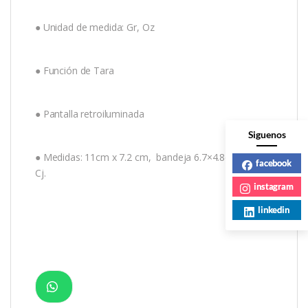
● Unidad de medida: Gr, Oz
● Función de Tara
● Pantalla retroiluminada
Siguenos
● Medidas: 11cm x 7.2 cm, bandeja 6.7×4.8cms 100 x
facebook
Cj.
instagram
linkedin