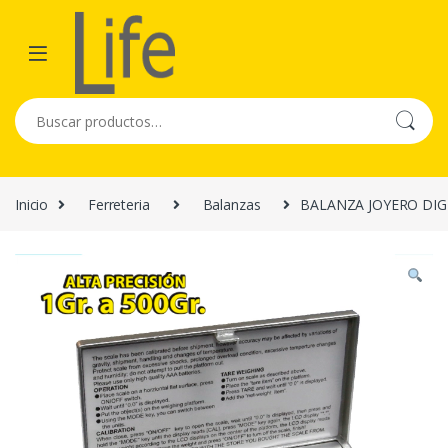
Skip to navigation
Skip to content
Buscar por:
Inicio
Ferreteria
Balanzas
BALANZA JOYERO DIGI