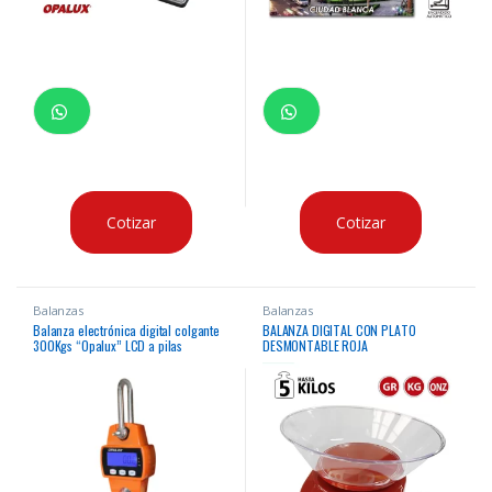
Cotizar
Cotizar
Balanzas
Balanzas
Balanza electrónica digital colgante
BALANZA DIGITAL CON PLATO
300Kgs “Opalux” LCD a pilas
DESMONTABLE ROJA
aluminio fundido y acero inoxidable