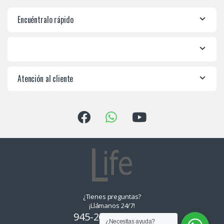
Encuéntralo rápido
Atención al cliente
¿Tienes preguntas?
¡Llámanos 24/7!
945-265550, 955-
¿Necesitas ayuda?