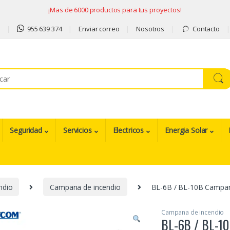
¡Mas de 6000 productos para tus proyectos!
9
955 639 374
Enviar correo
Nosotros
Contacto
Seguridad
Servicios
Electricos
Energia Solar
ndio
Campana de incendio
BL-6B / BL-10B Campana
Campana de incendio
BL-6B / BL-10