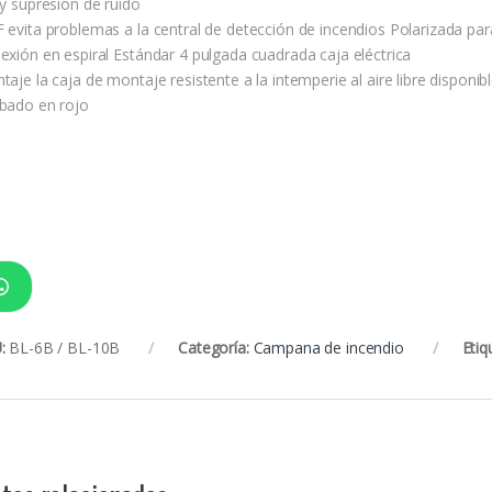
 y supresión de ruido
 evita problemas a la central de detección de incendios Polarizada par
exión en espiral Estándar 4 pulgada cuadrada caja eléctrica
aje la caja de montaje resistente a la intemperie al aire libre disponib
bado en rojo
:
BL-6B / BL-10B
Categoría:
Campana de incendio
Etiq