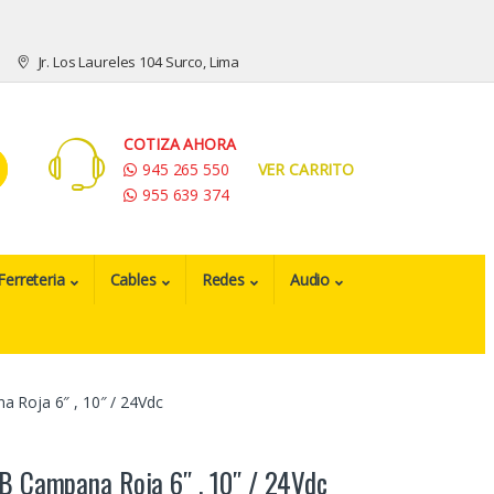
Jr. Los Laureles 104 Surco, Lima
COTIZA AHORA
945 265 550
VER CARRITO
955 639 374
Ferreteria
Cables
Redes
Audio
 Roja 6″ , 10″ / 24Vdc
B Campana Roja 6″ , 10″ / 24Vdc