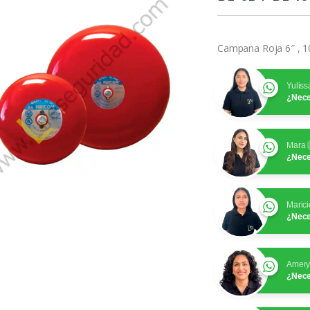
Campana Roja 6″ , 1
Yuliss
¿Nece
Mara
¿Nece
Marici
¿Nece
Amer
¿Nece