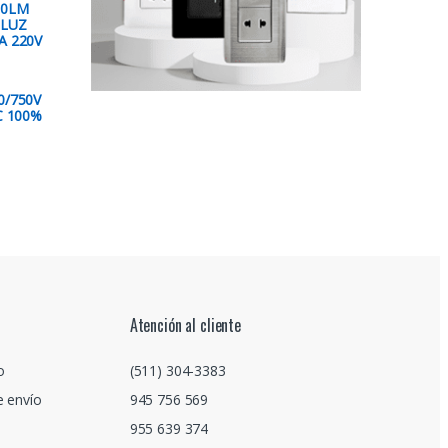
00LM
 LUZ
A 220V
0/750V
C 100%
Atención al cliente
o
(511) 304-3383
e envío
945 756 569
955 639 374