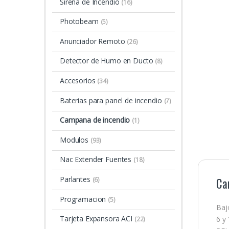
Sirena de Incendio
(16)
Photobeam
(5)
Anunciador Remoto
(26)
Detector de Humo en Ducto
(8)
Accesorios
(34)
Baterias para panel de incendio
(7)
Campana de incendio
(1)
Modulos
(93)
Nac Extender Fuentes
(18)
Parlantes
Ca
(6)
Programacion
(5)
Baj
Tarjeta Expansora ACI
6 y
(22)