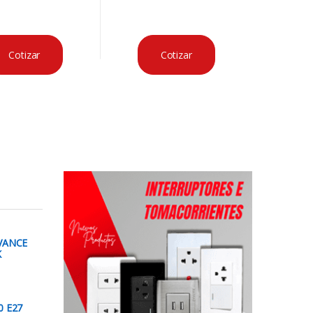
Cotizar
Cotizar
VANCE
K
0 E27