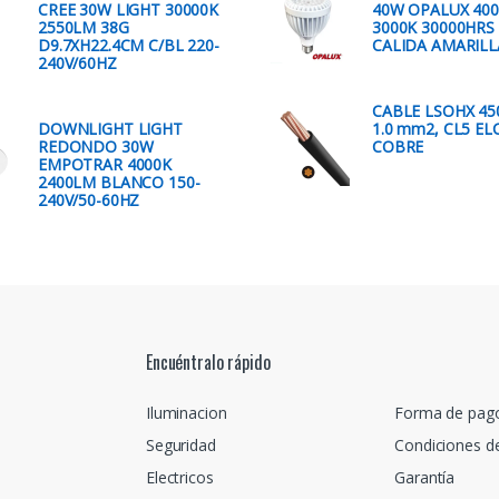
CREE 30W LIGHT 30000K
40W OPALUX 40
2550LM 38G
3000K 30000HRS
D9.7XH22.4CM C/BL 220-
CALIDA AMARILL
240V/60HZ
CABLE LSOHX 45
DOWNLIGHT LIGHT
1.0 mm2, CL5 EL
REDONDO 30W
COBRE
EMPOTRAR 4000K
2400LM BLANCO 150-
240V/50-60HZ
Encuéntralo rápido
Iluminacion
Forma de pag
Seguridad
Condiciones d
Electricos
Garantía