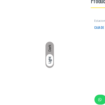
Produc
Estacio
CAJA DE
Dark
Light