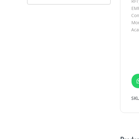
RFI
EMF
Con
Mont
Aca
SKU