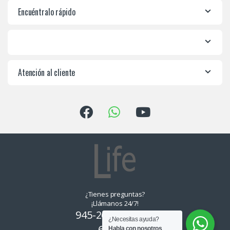
Encuéntralo rápido
Atención al cliente
¿Tienes preguntas?
¡Llámanos 24/7!
945-265550, 955-
¿Necesitas ayuda?
639374
Habla con nosotros