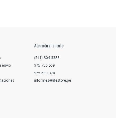
Atención al cliente
o
(511) 304-3383
e envío
945 756 569
955 639 374
amaciones
informes@lifestore.pe