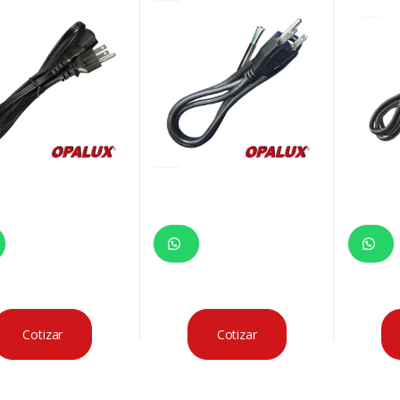
CACION UL ORIGINAL
14)
Cotizar
Cotizar