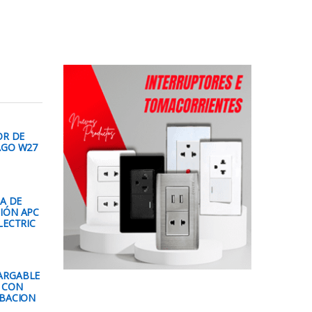
OR DE
AGO W27
EA DE
IÓN APC
LECTRIC
ARGABLE
 CON
ABACION