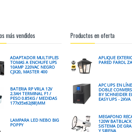
os más vendidos
Productos en oferta
ADAPTADOR MULTIPLES
APLIQUE EXTERI
TOMAS A ENCHUFE UPS
PARED FAROL Z
10AMP 220VAC NEGRO
CJX20, MASTER 400
APC UPS EN LÍN
BATERIA RP VRLA 12V
DOBLE CONVERS
2.3AH TERMINAL F1 /
BY SCHNEIDER E
PESO 0.85KG / MEDIDAS
EASY UPS - 2KVA
177x35x62(68)MM
MEGAFONO REC
LAMPARA LED NEBO BIG
120W BATBLACK
POPPY
SISTEMA DE GR
Y SIRENA