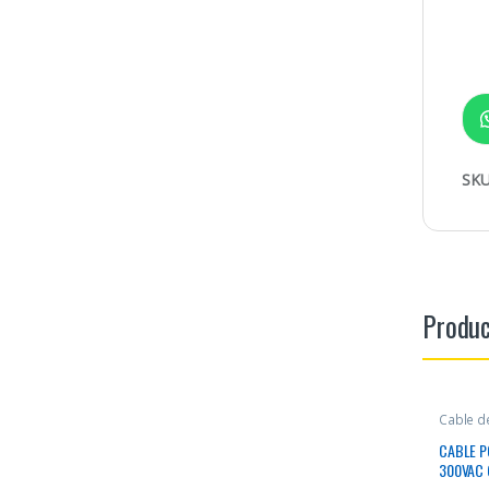
SKU
Produc
Cable d
CABLE P
300VAC 