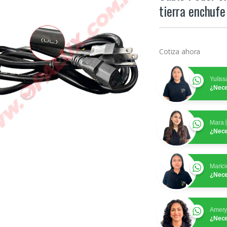
tierra enchuf
Cotiza ahora
Yuliss
¿Nece
Mara
¿Nece
Marici
¿Nece
Amer
¿Nece