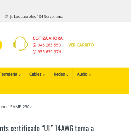
Jr. Los Laureles 104 Surco, Lima
COTIZA AHORA
945 265 550
VER CARRITO
955 639 374
Ferreteria
Cables
Redes
Audio
plano 15AMP 250v
mts certificado “UL” 14AWG toma a