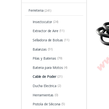
Ferreteria
(241)
Insectocutor
(24)
Extractor de Aire
(11)
Selladora de Bolsas
(11)
Balanzas
(51)
Pilas y Baterias
(79)
Bateria para Motos
(4)
Cable de Poder
(21)
Ducha Electrica
(2)
Herramientas
(0)
Pistola de Silicona
(5)