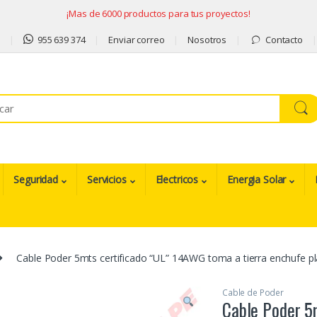
¡Mas de 6000 productos para tus proyectos!
9
955 639 374
Enviar correo
Nosotros
Contacto
Seguridad
Servicios
Electricos
Energia Solar
Cable Poder 5mts certificado “UL” 14AWG toma a tierra enchufe 
Cable de Poder
Cable Poder 5