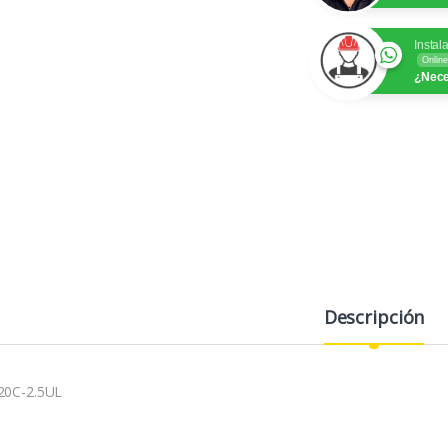
Instal
Online
¿Nece
Descripción
20C-2.5UL