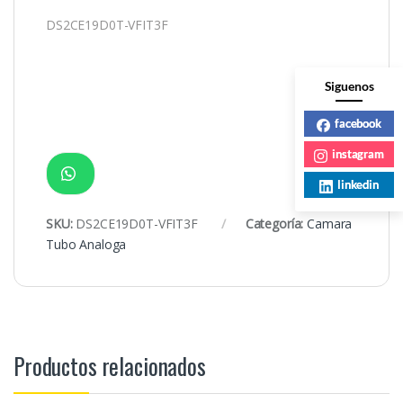
DS2CE19D0T-VFIT3F
Siguenos
facebook
instagram
linkedin
SKU:
DS2CE19D0T-VFIT3F
Categoría:
Camara
Tubo Analoga
Productos relacionados