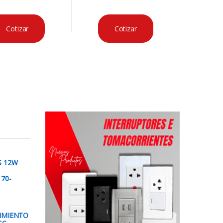
Cotizar
Cotizar
S 12W
70-
IMIENTO