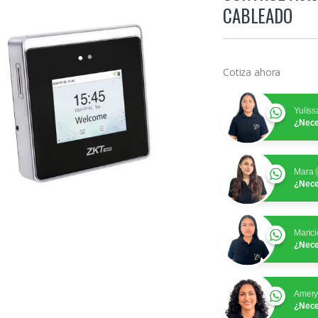
CABLEADO
Cotiza ahora
Yuliss
¿Nece
Mara
¿Nece
Marici
¿Nece
Amer
¿Nece