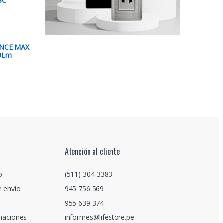
SC
ANCE MAX
00Lm
Atención al cliente
o
(511) 304-3383
e envío
945 756 569
955 639 374
amaciones
informes@lifestore.pe