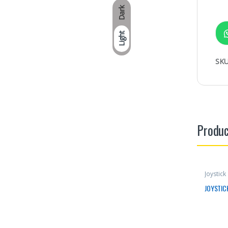
Dark
Light
SKU
Produc
Joystick
JOYSTIC