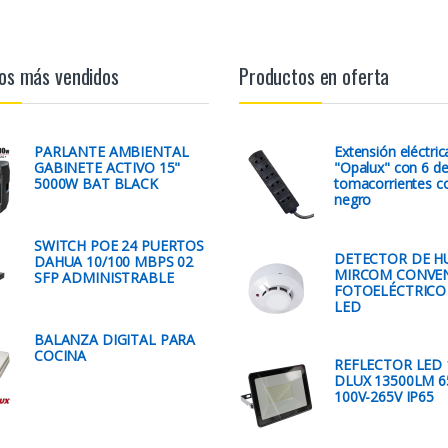
os más vendidos
Productos en oferta
PARLANTE AMBIENTAL
Extensión eléctri
GABINETE ACTIVO 15"
"Opalux" con 6 d
5000W BAT BLACK
tomacorrientes c
negro
SWITCH POE 24 PUERTOS
DETECTOR DE 
DAHUA 10/100 MBPS 02
MIRCOM CONVE
SFP ADMINISTRABLE
FOTOELÉCTRICO
LED
BALANZA DIGITAL PARA
COCINA
REFLECTOR LED
DLUX 13500LM 6
100V-265V IP65