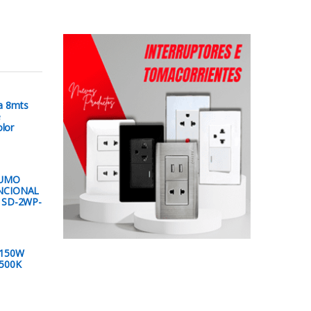
ca 8mts
e
olor
HUMO
NCIONAL
 SD-2WP-
 150W
500K