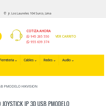
Jr. Los Laureles 104 Surco, Lima
COTIZA AHORA
945 265 550
VER CARRITO
955 639 374
Ferreteria
Cables
Redes
Audio
USB PMODELO HIKVISION
 JOYSTICK IP 3D USB PMODELO