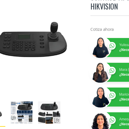
HIKVISION
Cotiza ahora
Yuliss
¿Nece
Mara
¿Nece
Marici
¿Nece
Amer
¿Nece