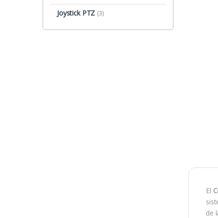
Joystick PTZ
(3)
El
C
sist
de 