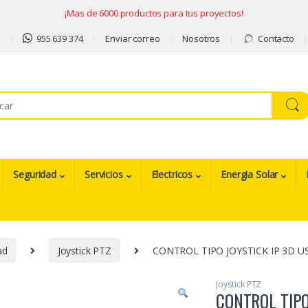
¡Mas de 6000 productos para tus proyectos!
9
955 639 374
Enviar correo
Nosotros
Contacto
Seguridad
Servicios
Electricos
Energia Solar
ad
Joystick PTZ
CONTROL TIPO JOYSTICK IP 3D 
Joystick PTZ
CONTROL TIPO