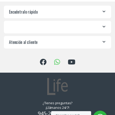
Encuéntralo rápido
Atención al cliente
¿Tienes preguntas?
¡Llámanos 24/7!
945-265550, 955-