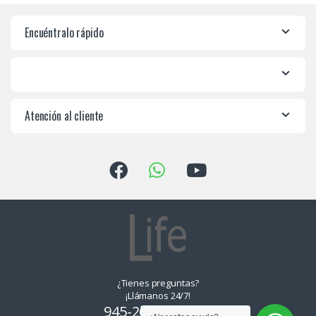
Encuéntralo rápido
Atención al cliente
¿Tienes preguntas?
¡Llámanos 24/7!
945-265550, 955-