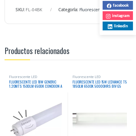
facebook
SKU:
FL-04BK
Categoría:
Fluorescente LED
instagram
linkedin
Productos relacionados
Fluorescente LED
Fluorescente LED
FLUORESCENTE LED 18W GENERIC
FLUORESCENTE LED 15W LEDVANCE T5
1.20MTS 1500LM 6500K CONEXION A
1850LM 6500K 50000HRS BIV G5
2 LADOS – APAGADO AL 100% CON
SENSOR MICROWAVE MOVIMIENTO