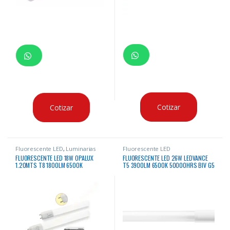
Cotizar
Cotizar
Fluorescente LED
,
Luminarias
Fluorescente LED
con Sensor
FLUORESCENTE LED 18W OPALUX
FLUORESCENTE LED 26W LEDVANCE
1.20MTS T8 1800LM 6500K
T5 3900LM 6500K 50000HRS BIV G5
50,000HRS LUZ BLANCA G13 CON
SENSOR DE MOVIMIENTO 360° Y
FUNCIÓN STAND BY INCORPORADO