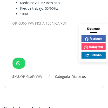
Medidas: Ø4.9×5.6cm alto
Frec de trabajo: 50/60Hz
100xCj
OP-GU65-WW FICHA TECNICA PDF
Siguenos
facebook
instagram
linkedin
SKU:
OP-GU65-WW
Categoría:
Dicroicos