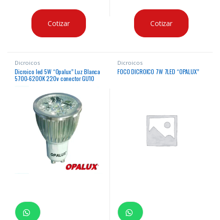
Cotizar
Cotizar
Dicroicos
Dicroicos
Dicroico led 5W “Opalux” Luz Blanca
FOCO DICROICO 7W 7LED “OPALUX”
5700-6200K 220v conector GU10
250 lumens 35,000hrs decorativo