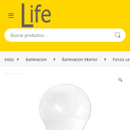
Skip to navigation
Skip to content
Buscar por:
Inicio
Iluminacion
Iluminacion Interior
Focos Le