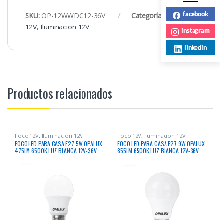
facebook
SKU:
OP-12WWDC12-36V
Categorías:
Foco
12V
,
Iluminacion 12V
instagram
linkedin
Productos relacionados
Foco 12V
,
Iluminacion 12V
Foco 12V
,
Iluminacion 12V
FOCO LED PARA CASA E27 5W OPALUX
FOCO LED PARA CASA E27 9W OPALUX
475LM 6500K LUZ BLANCA 12V-36V
855LM 6500K LUZ BLANCA 12V-36V