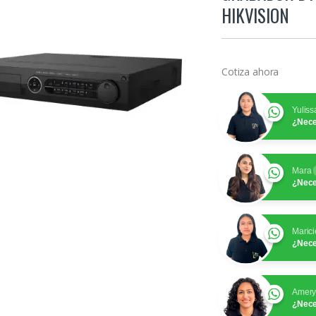
HIKVISION
Cotiza ahora
Yuliss
¿Nece
Mara
¿Nece
Marici
¿Nece
Amer
¿Nece