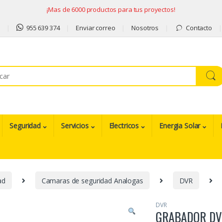
¡Mas de 6000 productos para tus proyectos!
9
955 639 374
Enviar correo
Nosotros
Contacto
Seguridad
Servicios
Electricos
Energia Solar
ad
Camaras de seguridad Analogas
DVR
DVR
GRABADOR DV