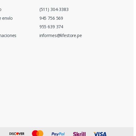
o
(511) 304-3383
e envío
945 756 569
955 639 374
amaciones
informes@lifestore.pe