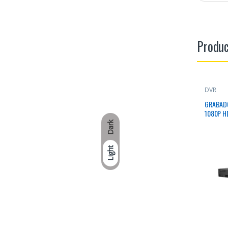
Produc
DVR
GRABAD
1080P H
Dark
Light