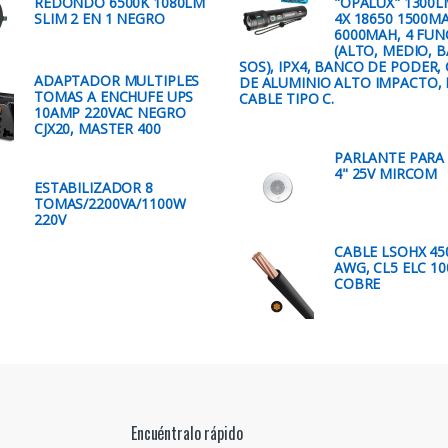
REDONDO 6500K 1080LM
"OPALUX" 1300L
SLIM 2 EN 1 NEGRO
4X 18650 1500MA
6000MAH, 4 FUN
(ALTO, MEDIO, B
SOS), IPX4, BANCO DE PODER,
ADAPTADOR MULTIPLES
DE ALUMINIO ALTO IMPACTO, 
TOMAS A ENCHUFE UPS
CABLE TIPO C.
10AMP 220VAC NEGRO
CJX20, MASTER 400
PARLANTE PARA
4" 25V MIRCOM
ESTABILIZADOR 8
TOMAS/2200VA/1100W
220V
CABLE LSOHX 450
AWG, CL5 ELC 1
COBRE
Encuéntralo rápido