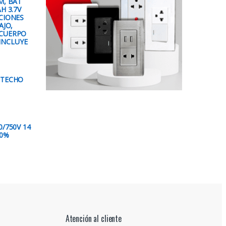
M, BAT
H 3.7V
CIONES
AJO,
 CUERPO
INCLUYE
 TECHO
/750V 14
00%
Atención al cliente