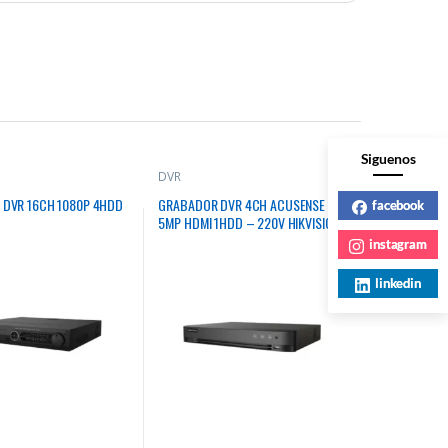
Siguenos
DVR
DVR 16CH 1080P 4HDD
GRABADOR DVR 4CH ACUSENSE
facebook
5MP HDMI 1HDD – 220V HIKVISION
instagram
linkedin