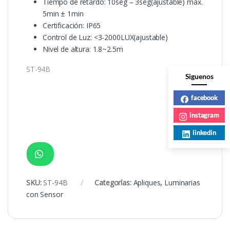
Tiempo de retardo: 10seg – 3seg(ajustable) máx.
5min ± 1min
Certificación: IP65
Control de Luz: <3-2000LUX(ajustable)
Nivel de altura: 1.8~2.5m
ST-94B
Siguenos
facebook
instagram
linkedin
SKU:
ST-94B
Categorías:
Apliques
,
Luminarias
con Sensor