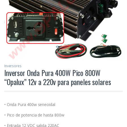
Inversores
Inversor Onda Pura 400W Pico 800W
“Opalux” 12v a 220v para paneles solares
• Onda Pura 400w seneoidal
• Pico de potencia de hasta 800w
• Entrada 12 VDC salida 220AC