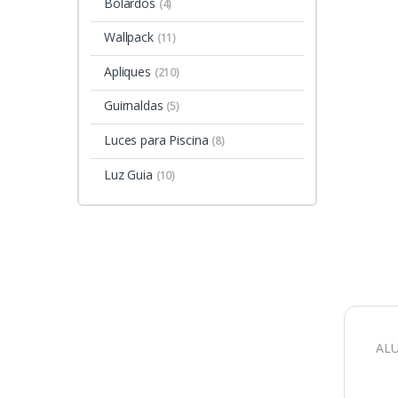
Bolardos
(4)
Wallpack
(11)
Apliques
(210)
Guirnaldas
(5)
Luces para Piscina
(8)
Luz Guia
(10)
ALU