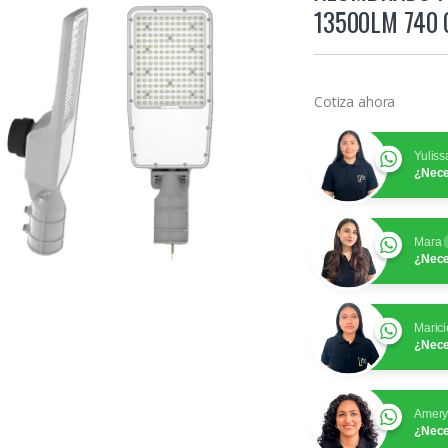
13500LM 740 
Cotiza ahora
Yuliss
¿Nece
Mara
¿Nece
Marici
¿Nece
Amer
¿Nece