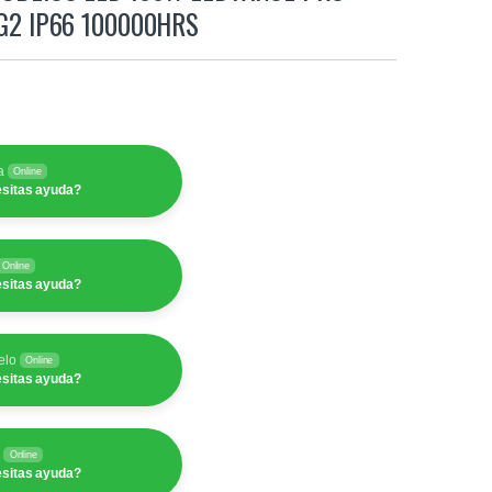
G2 IP66 100000HRS
a
Online
sitas ayuda?
Online
sitas ayuda?
elo
Online
sitas ayuda?
y
Online
sitas ayuda?