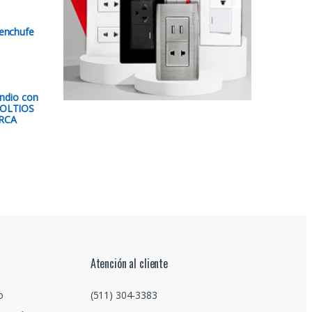
enchufe
endio con
VOLTIOS
RCA
Atención al cliente
o
(511) 304-3383