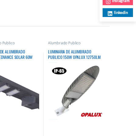
instagram
linkedin
 Publico
Alumbrado Publico
 DE ALUMBRADO
LUMINARIA DE ALUMBRADO
EDVANCE SOLAR 60W
PUBLICO 150W OPALUX 12750LM
00Lm 50000Hrs
3000K 221 LEDS IP65 GRIS