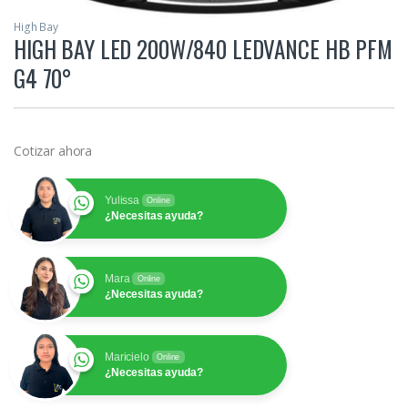
High Bay
HIGH BAY LED 200W/840 LEDVANCE HB PFM
G4 70°
Cotizar ahora
Yulissa
Online
¿Necesitas ayuda?
Mara
Online
¿Necesitas ayuda?
Maricielo
Online
¿Necesitas ayuda?