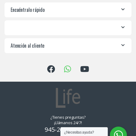
Encuéntralo rápido
Atención al cliente
¿Tienes preguntas?
¡Llámanos 24/7!
945-265550, 955-
¿Necesitas ayuda?