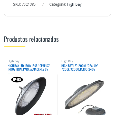
SKU:
7021385
Categoría:
High Bay
Productos relacionados
High Bay
High Bay
HIGH BAY LED 150W IP65 “OPALUX”
HIGH BAY LED 200W “OPALUX”
INDUSTRIAL PARA ALMACENES 65
7200K,32000LM,100-240V
LEDS 18000 LUMENS 50,000HRS
100-240V