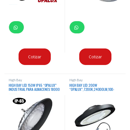
Cotizar
Cotizar
High Bay
High Bay
HIGH BAY LED 150W IP65 “OPALUX”
HIGH BAY LED 200W
INDUSTRIAL PARA ALMACENES 18000
“OPALUX”,7200K,24000LM,100-
LUMENS 50,000HRS 100-240V
240V