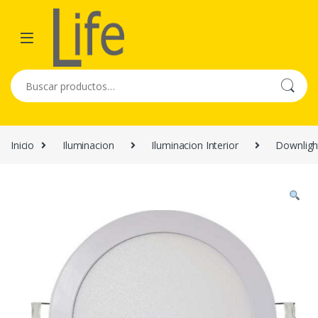
Skip to navigation
Skip to content
Buscar por:
Inicio
Iluminacion
Iluminacion Interior
Downligh