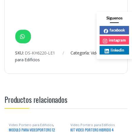
Siguenos
facebook
instagram
linkedin
SKU:
DS-KH6220-LE1
Categoría:
Video Portero
para Edificios
Productos relacionados
Video Portero para Edificios
,
Video Portero para Edificios
Videoportero
MODULO PARA VIDEOPORTERO 12
KIT VIDEO PORTERO HIBRIDO 4