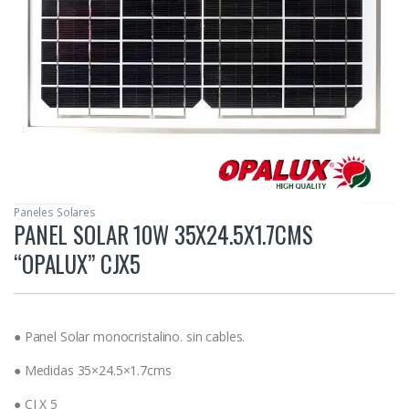
Paneles Solares
PANEL SOLAR 10W 35X24.5X1.7CMS
“OPALUX” CJX5
● Panel Solar monocristalino. sin cables.
● Medidas 35×24.5×1.7cms
● CJ X 5