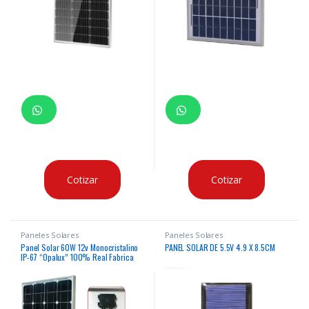
Cotizar
Cotizar
Paneles Solares
Paneles Solares
Panel Solar 60W 12v Monocristalino
PANEL SOLAR DE 5.5V 4.9 X 8.5CM
IP-67 “Opalux” 100% Real Fabrica
VMP 18.2v IMP 3.3AMP especial para
cielos nublados o soleados