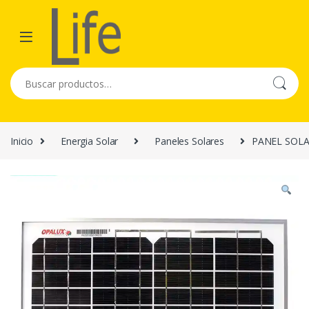
Skip to navigation
Skip to content
Buscar por:
Inicio
Energia Solar
Paneles Solares
PANEL SOLA