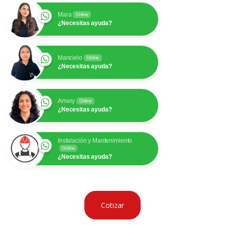
Mara
Online
¿Necesitas ayuda?
Maricielo
Online
¿Necesitas ayuda?
Amery
Online
¿Necesitas ayuda?
Instalación y Mantenimiento
Online
¿Necesitas ayuda?
Cotizar