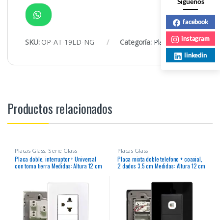
Siguenos
facebook
instagram
SKU:
OP-AT-19LD-NG
Categoría:
Placas Glass
linkedin
Productos relacionados
Placas Glass
,
Serie Glass
Placas Glass
Placa doble, interruptor + Universal
Placa mixta doble telefono + coaxial,
con toma tierra Medidas: Altura 12 cm
2 dados 3.5 cm Medidas: Altura 12 cm
x Ancho7.5 cm
x Ancho7.5 cm 10 x Cj – Master 200