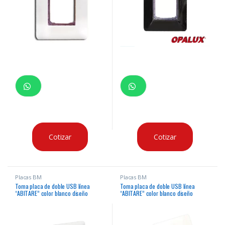
Cotizar
Cotizar
Placas BM
Placas BM
Toma placa de doble USB línea
Toma placa de doble USB línea
“ABITARE” color blanco diseño
“ABITARE” color blanco diseño
Italiano marca “Opalux” entrada 110v-
Italiano marca “Opalux” entrada 110v-
250v salida 5v.
250v salida 5v. + tomacorriente
simple