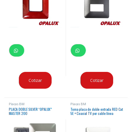
Cotizar
Cotizar
Placas BM
Placas BM
PLACA DOBLE SILVER “OPALUX”
Toma placa de doble entrada RED Cat
MASTER 200
5E + Coaxial TV por cable línea
“ABITARE” color blanco diseño
Italiano marca “Opalux”