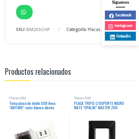
Siguenos
facebook
instagram
SKU:
BM203.CHP
Categoría:
Placas BM
linkedin
Productos relacionados
Placas BM
Placas BM
Toma placa de doble USB línea
PLACA TRIPLE C/SOPORTE NEGRO
“ABITARE” color blanco diseño
MATE “OPALUX” MASTER 200
Italiano marca “Opalux” entrada 110v-
250v salida 5v. + tomacorriente
simple