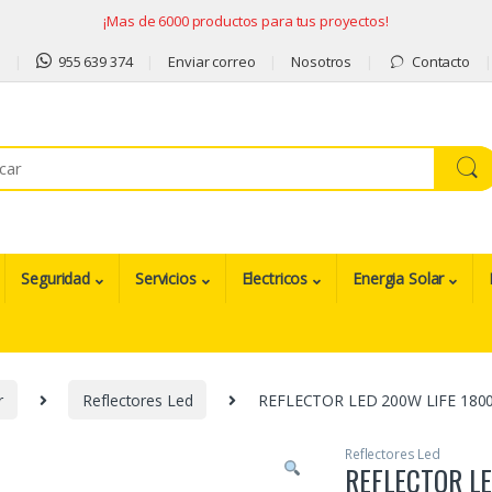
¡Mas de 6000 productos para tus proyectos!
9
955 639 374
Enviar correo
Nosotros
Contacto
Seguridad
Servicios
Electricos
Energia Solar
r
Reflectores Led
REFLECTOR LED 200W LIFE 180
Reflectores Led
REFLECTOR LE