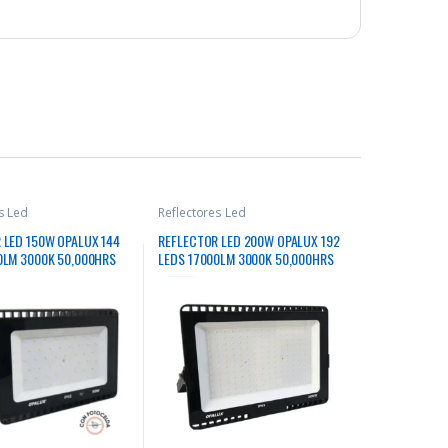
s Led
Reflectores Led
 LED 150W OPALUX 144
REFLECTOR LED 200W OPALUX 192
0LM 3000K 50,000HRS
LEDS 17000LM 3000K 50,000HRS
A DELGADO SLIM COLOR
LUZ CÁLIDA DELGADO SLIM COLOR
5 EXTERIORES 85-265V
NEGRO IP65 EXTERIORES 85-265V