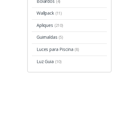
Bolardos
(4)
Wallpack
(11)
Apliques
(210)
Guirnaldas
(5)
Luces para Piscina
(8)
Luz Guia
(10)