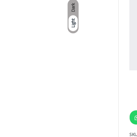
Dark
Light
SKU