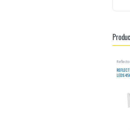
Produc
Reflect
REFLECT
LEDS 45
INC SEN
SLIM CO
IP65 EX