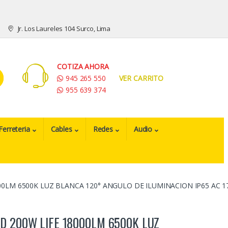
Jr. Los Laureles 104 Surco, Lima
COTIZA AHORA
945 265 550
VER CARRITO
955 639 374
Ferreteria
Cables
Redes
Audio
00LM 6500K LUZ BLANCA 120° ANGULO DE ILUMINACION IP65 AC 
D 200W LIFE 18000LM 6500K LUZ