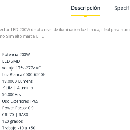
Descripción
Specif
lector LED 200W de ato nivel de iluminacion luz blanca, ideal para alu
eño Slim alto marca LIFE
Potencia 200W
LED SMD
voltaje 175v-277v AC
Luz Blanca 6000-6500K
18,0000 Lumens
SLIM | Aluminio
50,000Hrs
Uso Exteriores IP65
Power Factor 0.9
CRI 70 | RA80
120 grados
Trabajo -10 a +50