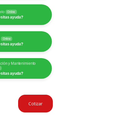
elo
Online
sitas ayuda?
y
Online
sitas ayuda?
ación y Mantenimiento
sitas ayuda?
Cotizar