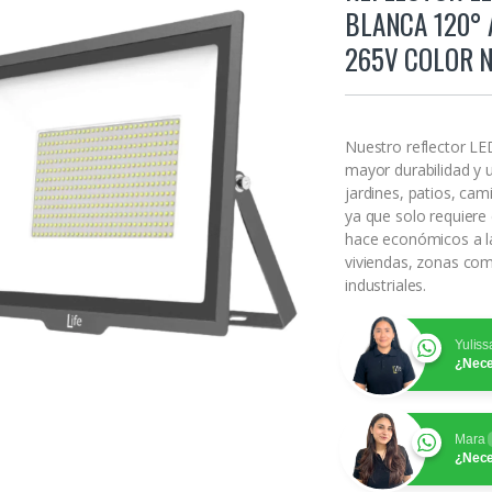
BLANCA 120° 
265V COLOR 
Nuestro reflector LE
mayor durabilidad y u
jardines, patios, cam
ya que solo requiere
hace económicos a la
viviendas, zonas com
industriales.
Yuliss
¿Nece
Mara
¿Nece