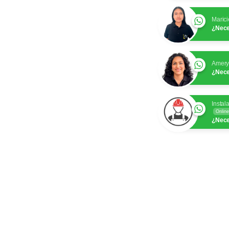
Marici
¿Nece
Amer
¿Nece
Instal
Online
¿Nece