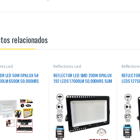
tos relacionados
ores Led
Reflectores Led
Reflectore
OR LED 50W OPALUX 54
REFLECTOR LED SMD 200W OPALUX
REFLECTOR
00LM 6500K 50,000HRS
192 LEDS 17000LM 50,000HRS SLIM
LEDS 1275
SOR MOVIMIENTO DELGADO
NEGRO CON FOTOCELDA
LUZ CALID
LOR BLANCO LUZ BLANCA
NEGRO IP6
TERIORES 220-240V