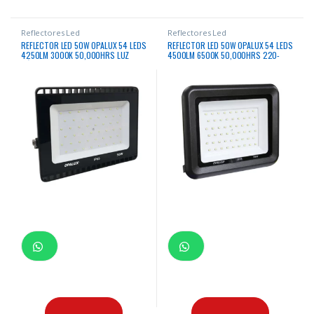
Reflectores Led
Reflectores Led
REFLECTOR LED 50W OPALUX 54 LEDS
REFLECTOR LED 50W OPALUX 54 LEDS
4250LM 3000K 50,000HRS LUZ
4500LM 6500K 50,000HRS 220-
CÁLIDA DELGADO SLIM LUMENS
240V INC SENSOR MOVIMIENTO
COLOR NEGRO IP65 EXTERIORES 85-
DELGADO SLIM COLOR NEGRO LUZ
265V
BLANCA IP65 EXTERIORES