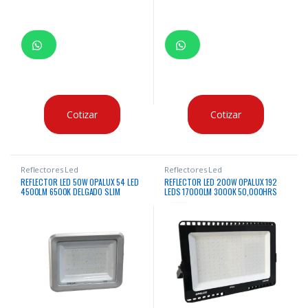
Cotizar
Cotizar
Reflectores Led
Reflectores Led
REFLECTOR LED 50W OPALUX 54 LED
REFLECTOR LED 200W OPALUX 192
4500LM 6500K DELGADO SLIM
LEDS 17000LM 3000K 50,000HRS
COLOR GRIS PLATA LUZ BLANCA IP65
LUZ CÁLIDA DELGADO SLIM COLOR
EXTERIORES 185-265V
NEGRO IP65 EXTERIORES 85-265V