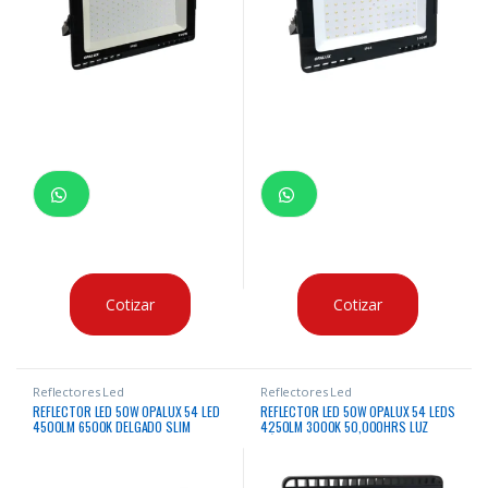
Cotizar
Cotizar
Reflectores Led
Reflectores Led
REFLECTOR LED 50W OPALUX 54 LED
REFLECTOR LED 50W OPALUX 54 LEDS
4500LM 6500K DELGADO SLIM
4250LM 3000K 50,000HRS LUZ
COLOR GRIS PLATA LUZ BLANCA IP65
CÁLIDA DELGADO SLIM LUMENS
EXTERIORES 185-265V
COLOR NEGRO IP65 EXTERIORES 85-
265V