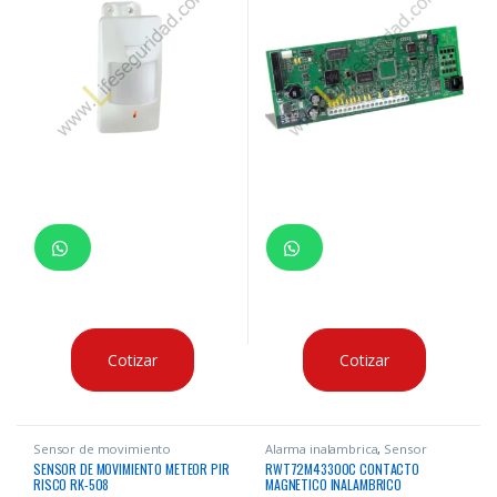
Cotizar
Cotizar
Sensor de movimiento
Alarma inalambrica
,
Sensor
magnetico
SENSOR DE MOVIMIENTO METEOR PIR
RWT72M43300C CONTACTO
RISCO RK-508
MAGNETICO INALAMBRICO