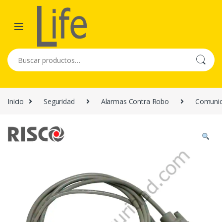
Skip to navigation
Skip to content
Buscar por:
Inicio
Seguridad
Alarmas Contra Robo
Comunic