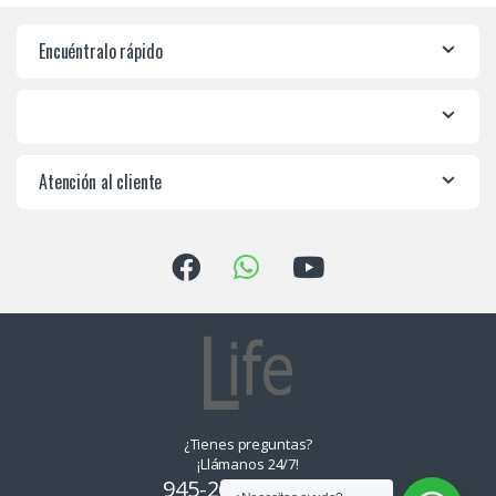
Encuéntralo rápido
Atención al cliente
¿Tienes preguntas?
¡Llámanos 24/7!
945-265550, 955-