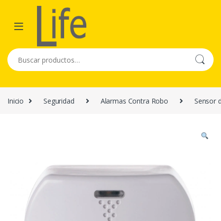
Skip to navigation
Skip to content
Buscar por:
Inicio
Seguridad
Alarmas Contra Robo
Sensor d