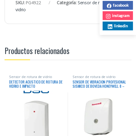
SKU:
PG4922
Categoría:
Sensor de rotura de
facebook
vidrio
instagram
linkedin
Productos relacionados
Sensor de rotura de vidrio
Sensor de rotura de vidrio
DETECTOR ACUSTICO DE ROTURA DE
SENSOR DE VIBRACION PROFESIONAL
VIDRIO E IMPACTO
SISMICO DE BOVEDA HONEYWELL 8 –
16 Vcc, nominal 12 Vcc SALIDA RELE
PARA SISTEMAS DE ALARMA -40°C –
+ 70°C HONEYWELL