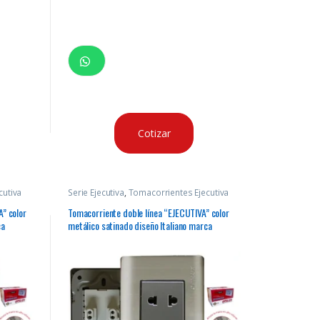
Cotizar
cutiva
Serie Ejecutiva
,
Tomacorrientes Ejecutiva
” color
Tomacorriente doble línea “EJECUTIVA” color
ca
metálico satinado diseño Italiano marca
“Opalux”