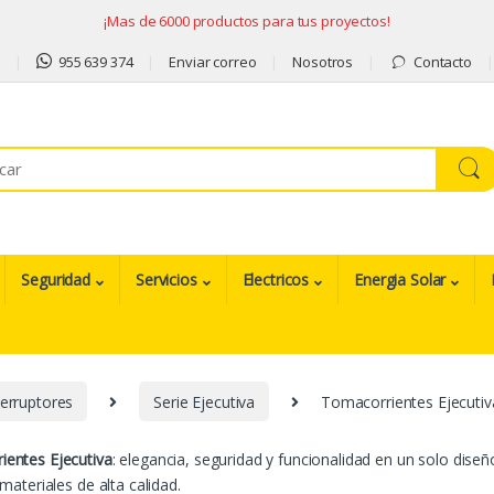
¡Mas de 6000 productos para tus proyectos!
9
955 639 374
Enviar correo
Nosotros
Contacto
Seguridad
Servicios
Electricos
Energia Solar
erruptores
Serie Ejecutiva
Tomacorrientes Ejecutiv
entes Ejecutiva
: elegancia, seguridad y funcionalidad en un solo diseñ
 materiales de alta calidad.