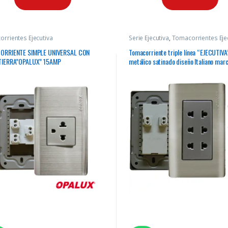
rrientes Ejecutiva
Serie Ejecutiva
,
Tomacorrientes Eje
ORRIENTE SIMPLE UNIVERSAL CON
Tomacorriente triple línea “EJECUTIVA
TIERRA”OPALUX” 15AMP
metálico satinado diseño Italiano mar
“Opalux”