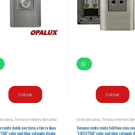
Cotizar
Cotizar
jecutiva
,
Tomacorrientes Ejecutiva
Serie Ejecutiva
,
Tomacorrientes Eje
riente doble con toma a tierra línea
Tomacorriente mixta teléfono más coax
IVA” color metálico satinado diseño
“EJECUTIVA” color metálico satinado d