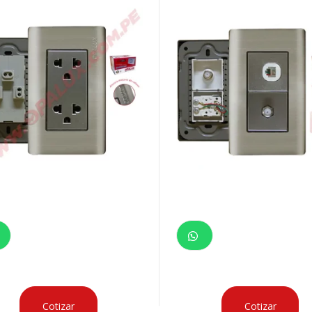
o marca “Opalux”
Italiano marca “Opalux”
Cotizar
Cotizar