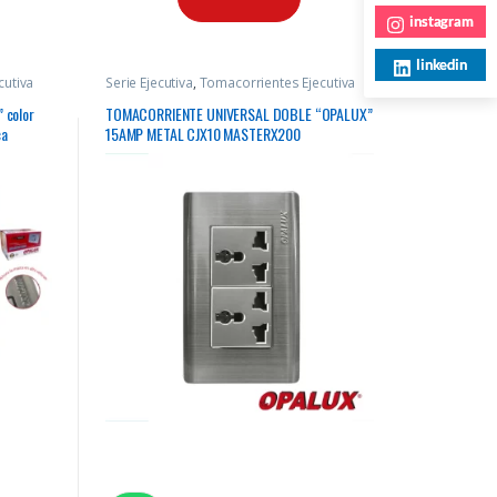
instagram
linkedin
cutiva
Serie Ejecutiva
,
Tomacorrientes Ejecutiva
” color
TOMACORRIENTE UNIVERSAL DOBLE “OPALUX”
ca
15AMP METAL CJX10 MASTERX200