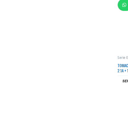
Serie E
TOMAC
2.1A +
120/ CJ