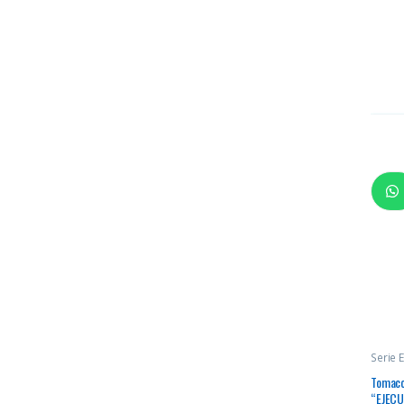
Serie E
Tomacor
“EJECUT