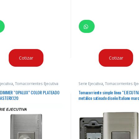
Cotizar
Cotizar
jecutiva
,
Tomacorrientes Ejecutiva
Serie Ejecutiva
,
Tomacorrientes Eje
 DIMMER “OPALUX” COLOR PLATEADO
Tomacorriente simple línea “EJECUTIVA
MASTERX120
metálico satinado diseño Italiano mar
“Opalux”