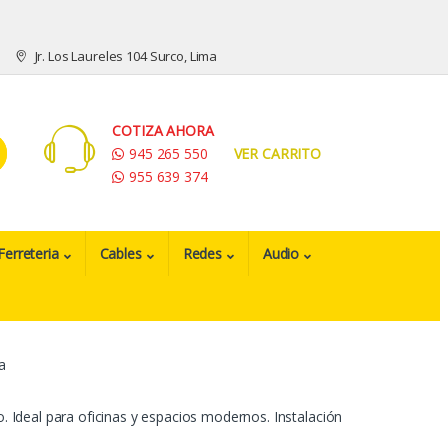
Jr. Los Laureles 104 Surco, Lima
COTIZA AHORA
945 265 550
VER CARRITO
955 639 374
Ferreteria
Cables
Redes
Audio
a
o. Ideal para oficinas y espacios modernos. Instalación