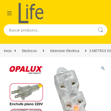
Skip to navigation
Skip to content
Buscar por:
Inicio
Electricos
Extension Electrica
3 METROS E