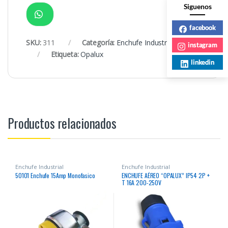
Siguenos
facebook
SKU:
311
Categoría:
Enchufe Industrial
instagram
Etiqueta:
Opalux
linkedin
Productos relacionados
Enchufe Industrial
Enchufe Industrial
50101 Enchufe 15Amp Monofasico
ENCHUFE AÉREO “OPALUX” IP54 2P +
T 16A 200-250V