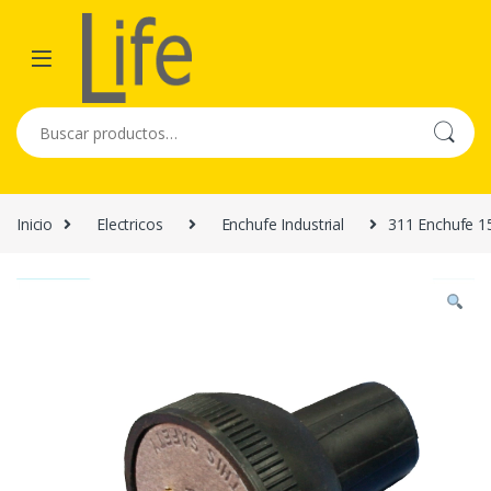
Skip to navigation
Skip to content
Buscar por:
Inicio
Electricos
Enchufe Industrial
311 Enchufe 1