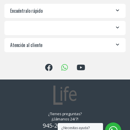
Encuéntralo rápido
Atención al cliente
¿Tienes preguntas?
¡Llámanos 24/7!
945-265550, 955-
¿Necesitas ayuda?