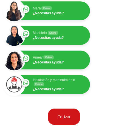
Mara
Online
¿Necesitas ayuda?
Maricielo
Online
¿Necesitas ayuda?
Amery
Online
¿Necesitas ayuda?
Instalación y Mantenimiento
Online
¿Necesitas ayuda?
Cotizar