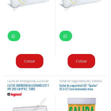
Cotizar
Cotizar
Luces de emergencia
,
Luces de
Señal de Seguridad LED
,
Señales
Emergencia
de Seguridad
LUZ DE EMERGENCIA LEGRAND U21 1
Señal de seguridad LED “Opalux”
HR 240 LM IP42, TUBO
35.5×27.5cm iluminada mica
FLUORESCENTE 6W
“SALIDA” 90 mins 12 leds cumple
INDECI incluye accesorios 2 tipo de
montaje cuerpo aluminio