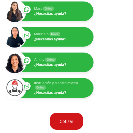
Mara
Online
¿Necesitas ayuda?
Maricielo
Online
¿Necesitas ayuda?
Amery
Online
¿Necesitas ayuda?
Instalación y Mantenimiento
Online
¿Necesitas ayuda?
Cotizar