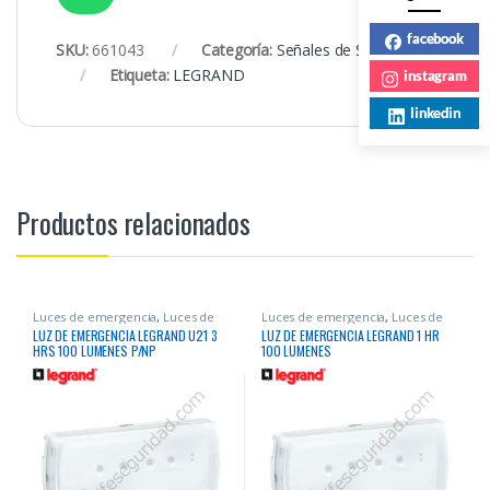
facebook
SKU:
661043
Categoría:
Señales de Seguridad
Etiqueta:
LEGRAND
instagram
linkedin
Productos relacionados
Luces de emergencia
,
Luces de
Luces de emergencia
,
Luces de
Emergencia
Emergencia
LUZ DE EMERGENCIA LEGRAND U21 3
LUZ DE EMERGENCIA LEGRAND 1 HR
HRS 100 LUMENES P/NP
100 LUMENES