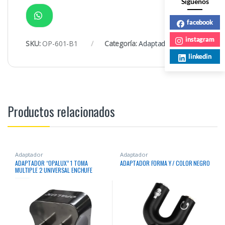
Siguenos
facebook
instagram
SKU:
OP-601-B1
Categoría:
Adaptador
linkedin
Productos relacionados
Adaptador
Adaptador
ADAPTADOR “OPALUX” 1 TOMA
ADAPTADOR FORMA Y / COLOR NEGRO
MULTIPLE 2 UNIVERSAL ENCHUFE
PLANO 10AMP 250VAC 105°C,
CARCASA ALTO IMPACTO. COLOR
NEGRO. EN BLISTER /MASTER X 400