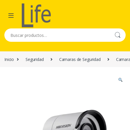
Skip to navigation
Skip to content
Buscar por:
Inicio
Seguridad
Camaras de Seguridad
Camara