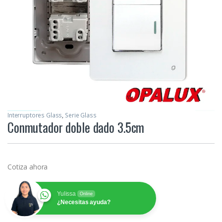
Interruptores Glass
,
Serie Glass
Conmutador doble dado 3.5cm
Cotiza ahora
Yulissa
Online
¿Necesitas ayuda?