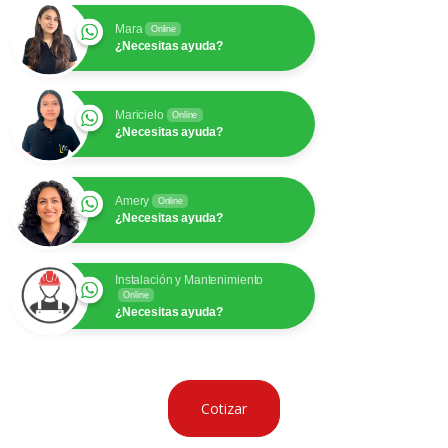
Mara
Online
¿Necesitas ayuda?
Maricielo
Online
¿Necesitas ayuda?
Amery
Online
¿Necesitas ayuda?
Instalación y Mantenimiento
Online
¿Necesitas ayuda?
Cotizar