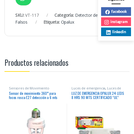
facebook
SKU:
VT-117
Categoría:
Detector de Billetes
instagram
Falsos
Etiqueta:
Opalux
linkedin
Productos relacionados
Sensores de Movimiento
Luces de emergencia
,
Luces de
Emergencia
Sensor de movimiento 360° para
LUZ DE EMERGENCIA OPALUX 24 LEDS
focos rosca E27 detección a 6 mts
8 HRS 90 MTS CERTIFICADO “UL”
horizontal tecnología PIR instalación
hasta 3.5mts altura tiempo 10 seg – 7
min.