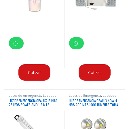
Cotizar
Cotizar
Luces de emergencia
,
Luces de
Luces de Emergencia
,
Luces de
Emergencia
emergencia
LUZ DE EMERGENCIA OPALUX 15 HRS
LUZ DE EMERGENCIA OPALUX 40W 4
28 LEDS POWER SMD 115 MTS
HRS 200 MTS 1600 LUMENES TOMA
A TIERRA