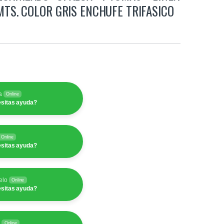
 MTS. COLOR GRIS ENCHUFE TRIFASICO
a
Online
sitas ayuda?
Online
sitas ayuda?
elo
Online
sitas ayuda?
y
Online