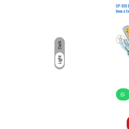
OP-930 E
linea a ti
Dark
Light