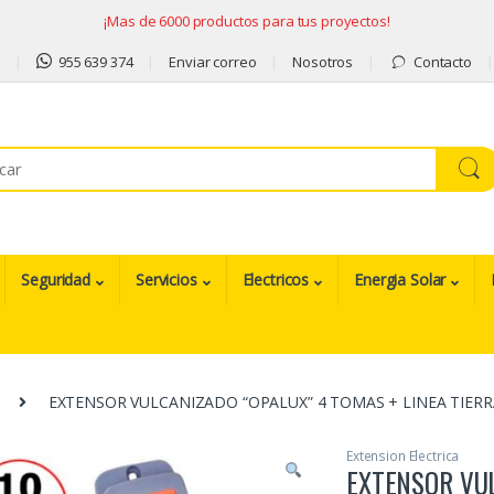
¡Mas de 6000 productos para tus proyectos!
9
955 639 374
Enviar correo
Nosotros
Contacto
Seguridad
Servicios
Electricos
Energia Solar
EXTENSOR VULCANIZADO “OPALUX” 4 TOMAS + LINEA TIERRA
Extension Electrica
EXTENSOR VUL