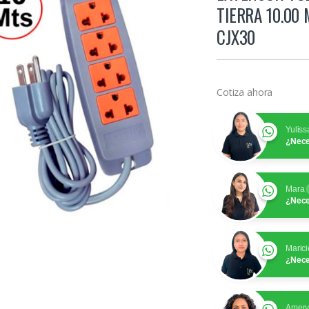
TIERRA 10.00
CJX30
Cotiza ahora
Yuliss
¿Nece
Mara
¿Nece
Marici
¿Nece
Amer