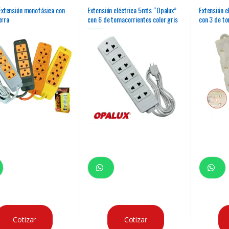
xtensión monofásica con
Extensión eléctrica 5mts “Opalux”
Extensión e
erra
con 6 de tomacorrientes color gris
con 3 de to
UL transpa
Cotizar
Cotizar