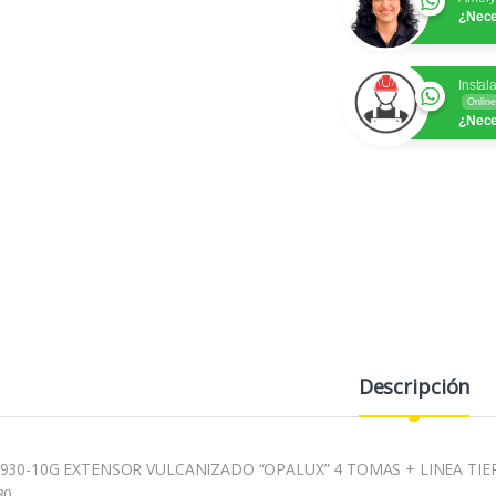
¿Nece
Instal
Online
¿Nece
Descripción
930-10G EXTENSOR VULCANIZADO “OPALUX” 4 TOMAS + LINEA TIER
30