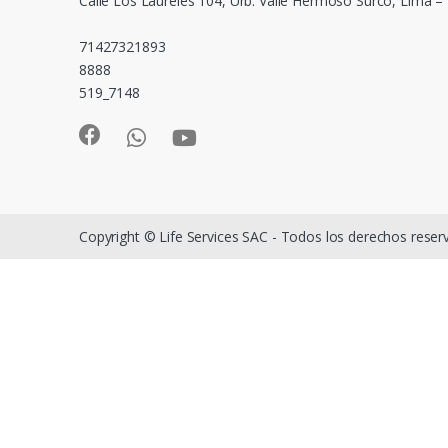
Calle Los Laureles 104, Urb. Valle Hermoso Surco, Lima –
71427321893
8888
519_7148
Copyright © Life Services SAC - Todos los derechos rese