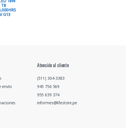
LED 18W
 T8
0,000HRS
V G13
Atención al cliente
o
(511) 304-3383
e envío
945 756 569
955 639 374
amaciones
informes@lifestore.pe