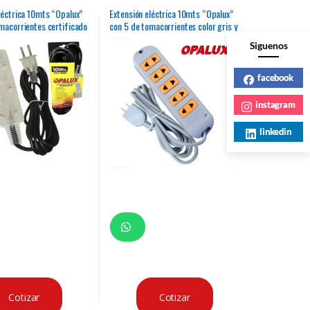
léctrica 10mts “Opalux”
Extensión eléctrica 10mts “Opalux”
macorrientes certificado
con 5 de tomacorrientes color gris y
rente
naranja
Siguenos
facebook
instagram
linkedin
Cotizar
Cotizar